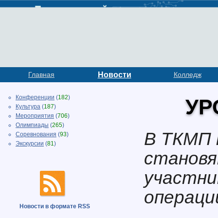
Главная
Новости
Колледж
Конференции
(
182
)
УР
Культура
(
187
)
Мероприятия
(
706
)
Олимпиады
(
265
)
В ТКМП
Соревнования
(
93
)
Экскурсии
(
81
)
становя
участни
операци
Новости в формате RSS