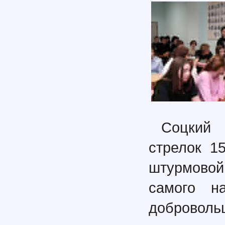
Соцкий 
стрелок 1
штурмовой
самого н
доброволь