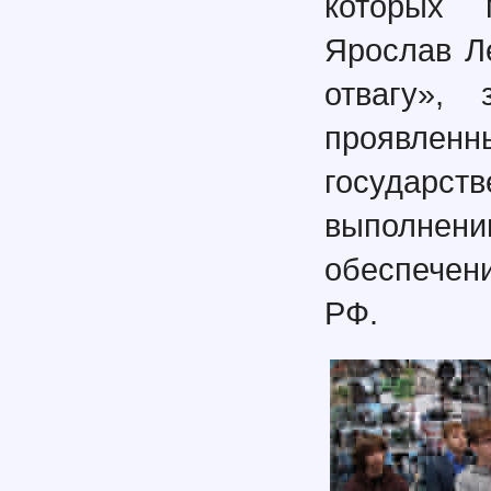
которых 
Ярослав Л
отвагу»,
проявленн
государ
выполне
обеспечен
РФ.