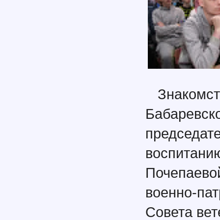
Знаком
Бабаревс
председат
воспитани
Почепаево
военно-па
Совета вет