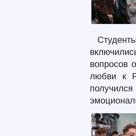
Студент
включили
вопросов о
любви к Р
получи
эмоционал