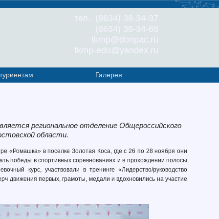
тел. (8634) 38-34-37
(8634) 38-34-68
tkmp@donpac.ru
tkmp-edu@yandex.ru
туриентам
Галерея
вляется региональное отделение Общероссийского
остовской области.
ре «Ромашка» в поселке Золотая Коса, где с 26 по 28 ноября они
вать победы в спортивных соревнованиях и в прохождении полосы
евочный курс, участвовали в тренинге «Лидерство/руководство
ерч движения первых, грамоты, медали и вдохновились на участие