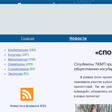
Главная
Новости
Конференции
(
182
)
«СПО
Культура
(
187
)
Мероприятия
(
706
)
Студенты ТКМП прин
Олимпиады
(
265
)
общественно-госуда
Соревнования
(
93
)
Экскурсии
(
81
)
В рамках этого проек
принимали участие в разл
препятствий. Так же реб
командой», обзавелись но
в новых проектах!
Новости в формате RSS