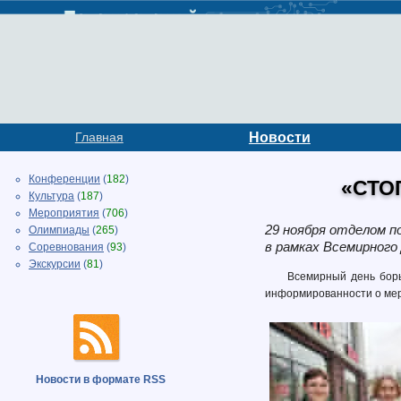
Главная
Новости
Конференции
(
182
)
«СТО
Культура
(
187
)
Мероприятия
(
706
)
29 ноября отделом п
Олимпиады
(
265
)
в рамках Всемирного
Соревнования
(
93
)
Экскурсии
(
81
)
Всемирный день борь
информированности о мер
Новости в формате RSS