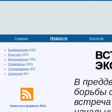
Главная
Новости
Колледж
Конференции
(
182
)
ВС
Культура
(
187
)
Мероприятия
(
705
)
ЭК
Олимпиады
(
265
)
Соревнования
(
93
)
Экскурсии
(
81
)
В предд
борьбы 
встреча
Новости в формате RSS
начальн