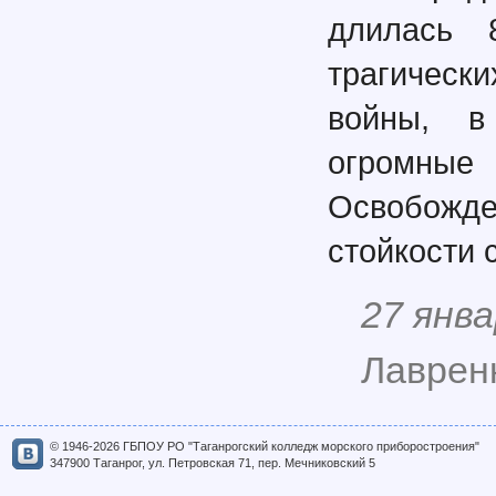
длилась 
трагическ
войны, в
огромные 
Освобожде
стойкости 
27 янва
Лавренк
© 1946-2026 ГБПОУ РО "Таганрогский колледж морского приборостроения"
347900 Таганрог, ул. Петровская 71, пер. Мечниковский 5