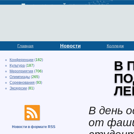
Главная
Новости
Колледж
Конференции
(
182
)
В 
Культура
(
187
)
Мероприятия
(
706
)
ПО
Олимпиады
(
265
)
Соревнования
(
93
)
ЛЕ
Экскурсии
(
81
)
В день 
от фаши
Новости в формате RSS