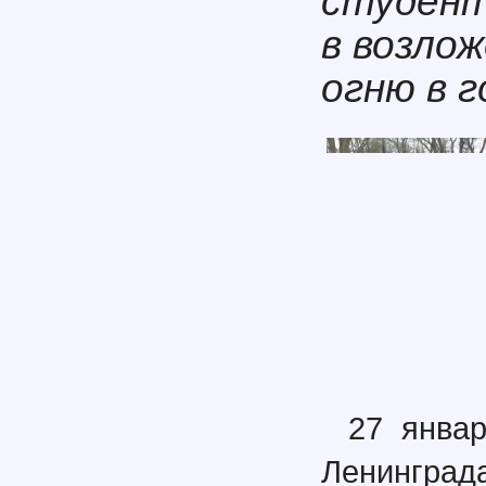
студент
в возло
огню в г
27 январ
Ленинград