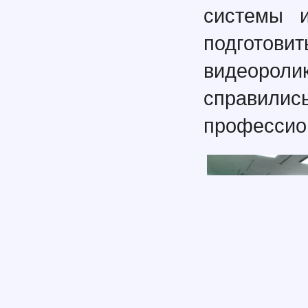
системы и
подготови
видеорол
справилис
профессио