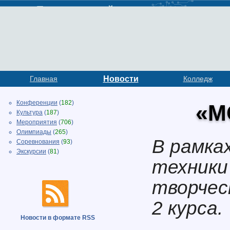
Главная
Новости
Колледж
Конференции
(
182
)
«М
Культура
(
187
)
Мероприятия
(
706
)
Олимпиады
(
265
)
В рамка
Соревнования
(
93
)
Экскурсии
(
81
)
техники
творчес
2 курса.
Новости в формате RSS