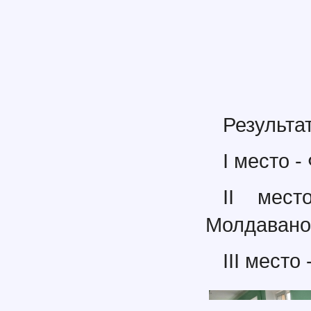
Результа
I место -
II мест
Молдаванов
III место