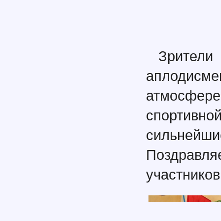
Зрител
аплодисм
атмосфер
спортивн
сильнейш
Поздравля
участников