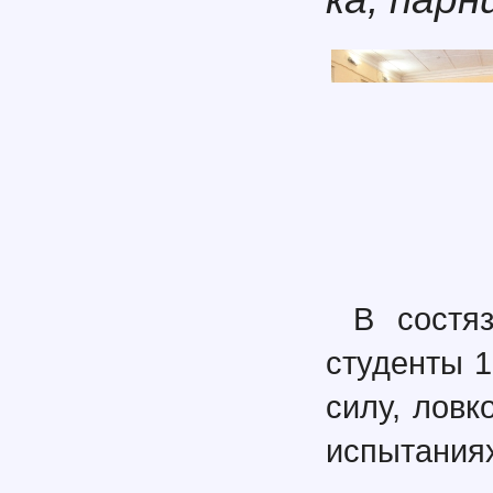
В состя
студенты 1
силу, ловк
испытаниях