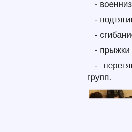
- военни
- подтяг
- сгибани
- прыжки 
- перет
групп.