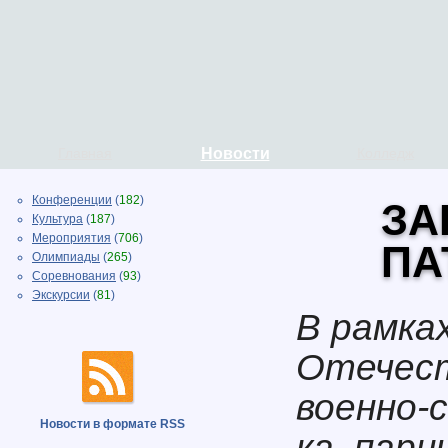
Главная
Новости
Колледж
Конференции
(
182
)
ЗА
Культура
(
187
)
Мероприятия
(
706
)
ПА
Олимпиады
(
265
)
Соревнования
(
93
)
Экскурсии
(
81
)
В рамка
Отечест
военно-
Новости в формате RSS
ка, парни