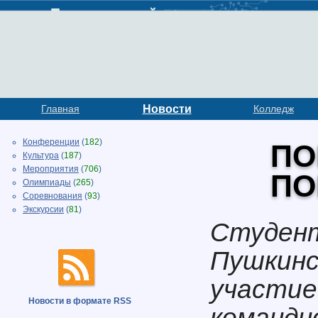
Главная
Новости
Колледж
Конференции
(
182
)
ПО
Культура
(
187
)
Мероприятия
(
706
)
ПО
Олимпиады
(
265
)
Соревнования
(
93
)
Экскурсии
(
81
)
Студент
Пушкинс
участие
Новости в формате RSS
командн