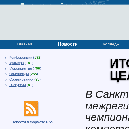
Главная
Новости
Колледж
Конференции
(
182
)
ИТ
Культура
(
187
)
Мероприятия
(
706
)
ЦЕ
Олимпиады
(
265
)
Соревнования
(
93
)
Экскурсии
(
81
)
В Санкт
межреги
чемпион
Новости в формате RSS
компете