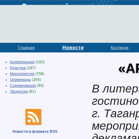
Главная
Новости
Колледж
Конференции
(
182
)
«A
Культура
(
187
)
Мероприятия
(
706
)
Олимпиады
(
265
)
В литер
Соревнования
(
93
)
Экскурсии
(
81
)
гостино
г. Тага
меропри
Новости в формате RSS
деклама