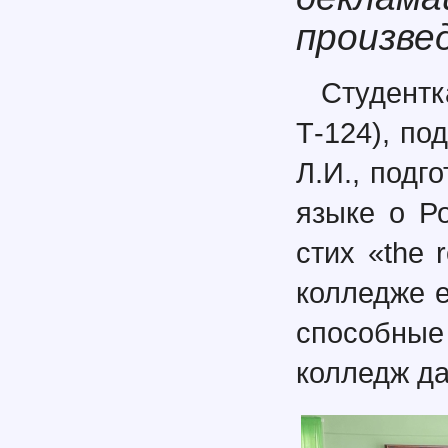
произве
Студент
Т-124), по
Л.И., подг
языке о Р
стих «the 
колледже е
способны
колледж да