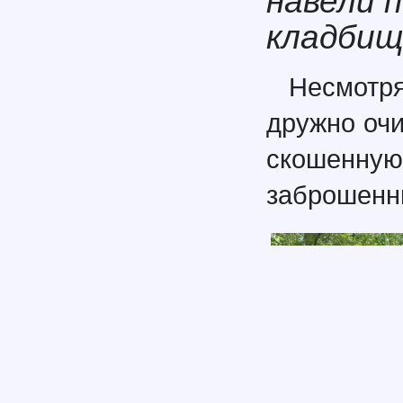
навели 
кладбищ
Несмотр
дружно очи
скошенну
заброшенн