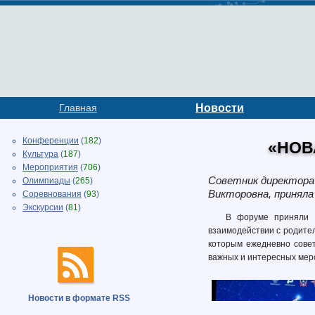
Главная
Новости
Конференции
(
182
)
«НОВ
Культура
(
187
)
Мероприятия
(
706
)
Советник директора
Олимпиады
(
265
)
Викторовна, приняла
Соревнования
(
93
)
Экскурсии
(
81
)
В форуме приняли у
взаимодействии с родите
которым ежедневно сове
важных и интересных мер
Новости в формате RSS