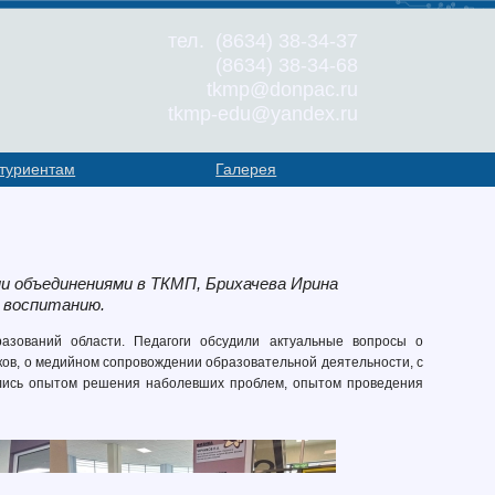
тел. (8634) 38-34-37
(8634) 38-34-68
tkmp@donpac.ru
tkmp-edu@yandex.ru
туриентам
Галерея
 объединениями в ТКМП, Брихачева Ирина
о воспитанию.
азований области. Педагоги обсудили актуальные вопросы о
ков, о медийном сопровождении образовательной деятельности, с
ились опытом решения наболевших проблем, опытом проведения