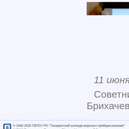
11 июн
Советн
Брихачев
© 1946-2026 ГБПОУ РО "Таганрогский колледж морского приборостроения"