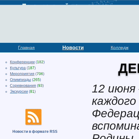
Главная
Новости
Колледж
Конференции
(
182
)
ДЕ
Культура
(
187
)
Мероприятия
(
706
)
Олимпиады
(
265
)
12 июня
Соревнования
(
93
)
Экскурсии
(
81
)
каждого
Федераци
вспомин
Новости в формате RSS
Родины.