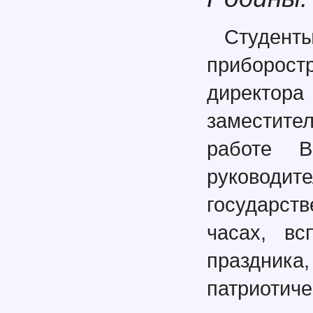
Студенты
приборос
директора
заместите
работе 
руководи
государст
часах, вс
праздника
патриотиче