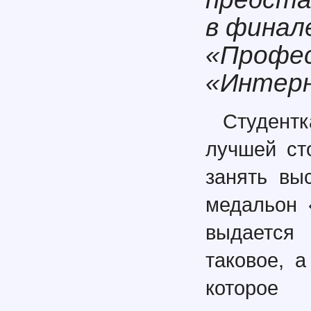
в финал
«Профес
«Интерн
Студент
лучшей ст
занять вы
медальон 
выдается
таковое, 
которое