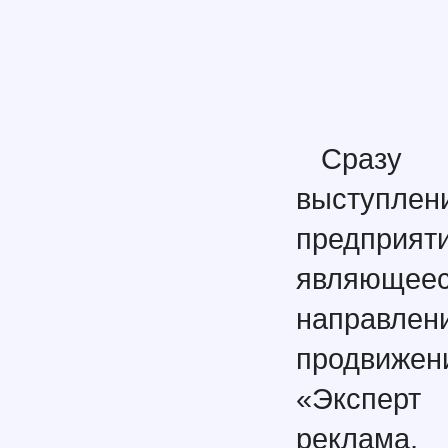
Сразу 
выступле
предпри
являющее
направлен
продвиже
«Эксперт 
реклама,