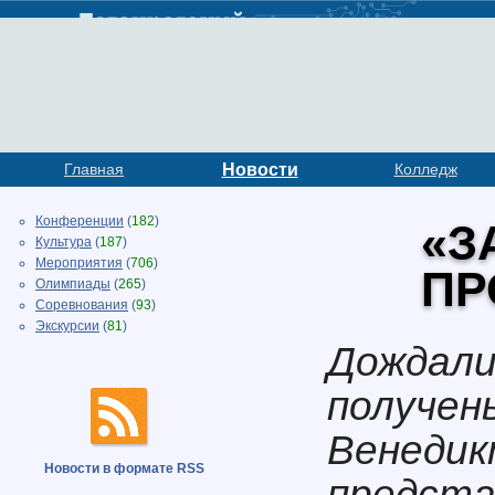
Главная
Новости
Колледж
Конференции
(
182
)
«З
Культура
(
187
)
Мероприятия
(
706
)
ПР
Олимпиады
(
265
)
Соревнования
(
93
)
Экскурсии
(
81
)
Дождали
получен
Венедик
Новости в формате RSS
предста