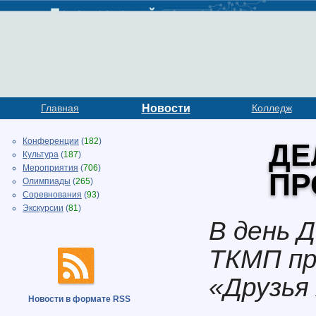
Главная
Новости
Колледж
Конференции
(
182
)
ДЕ
Культура
(
187
)
Мероприятия
(
706
)
ПР
Олимпиады
(
265
)
Соревнования
(
93
)
Экскурсии
(
81
)
В день 
ТКМП пр
«Друзья
Новости в формате RSS