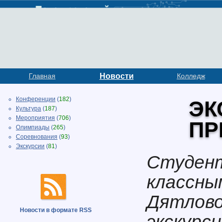
Главная
Новости
Колледж
Конференции
(
182
)
ЭК
Культура
(
187
)
Мероприятия
(
706
)
ПР
Олимпиады
(
265
)
Соревнования
(
93
)
Экскурсии
(
81
)
Студент
классны
Дятлово
Новости в формате RSS
экскурс