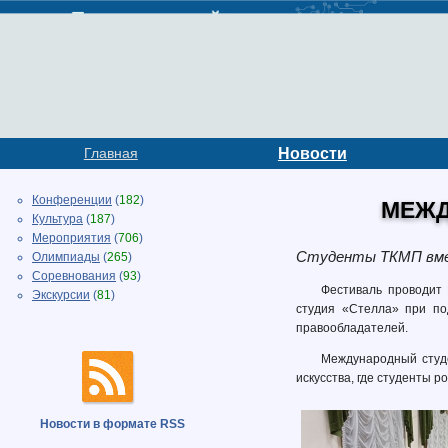
Главная
Новости
Конференции
(
182
)
МЕЖД
Культура
(
187
)
Мероприятия
(
706
)
Студенты ТКМП вмес
Олимпиады
(
265
)
Соревнования
(
93
)
Фестиваль проводит 
Экскурсии
(
81
)
студия «Стелла» при по
правообладателей.
Международный студе
искусства, где студенты 
Новости в формате RSS