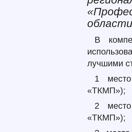
«Профес
области
В компе
использо
лучшими с
1 мест
«ТКМП»);
2 мест
«ТКМП»);