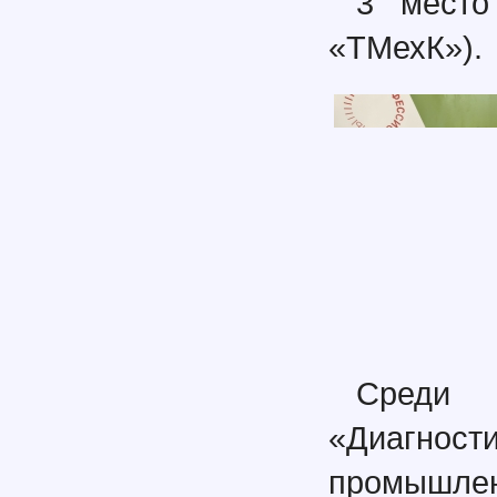
3 место
«ТМехК»).
Среди 
«Диагност
промышлен