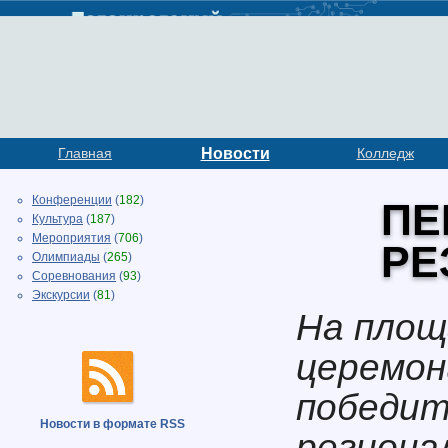
Главная
Новости
Колледж
Конференции
(
182
)
ПЕ
Культура
(
187
)
Мероприятия
(
706
)
РЕ
Олимпиады
(
265
)
Соревнования
(
93
)
Экскурсии
(
81
)
На площ
церемон
победит
Новости в формате RSS
региона