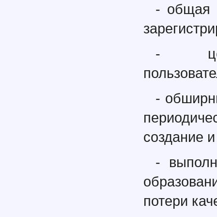
- общая 
зарегистр
- цен
пользовате
- обширн
периодиче
создание и
- выпол
образован
потери кач