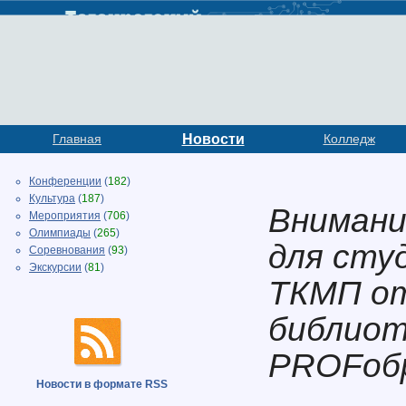
Главная
Новости
Колледж
Конференции
(
182
)
Культура
(
187
)
Внимание
Мероприятия
(
706
)
Олимпиады
(
265
)
для сту
Соревнования
(
93
)
Экскурсии
(
81
)
ТКМП от
библиот
PROFобр
Новости в формате RSS