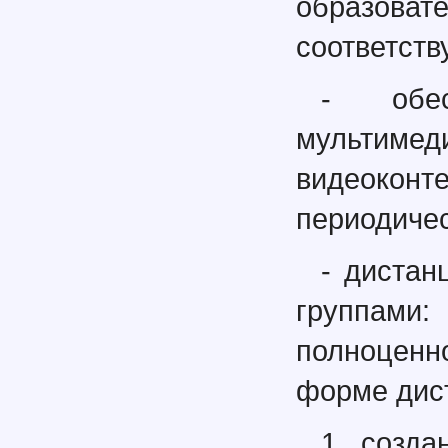
образо
соответст
- обес
мультиме
видеокон
периодиче
- дистан
группами
полноценн
форме дис
1. созда