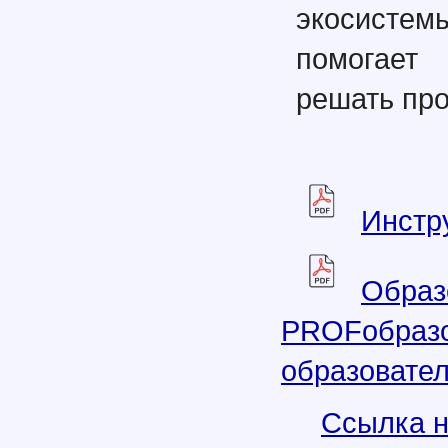
экосистем
помогает
решать пр
Инстр
Образ
PROFобразо
образовател
Ссылка н