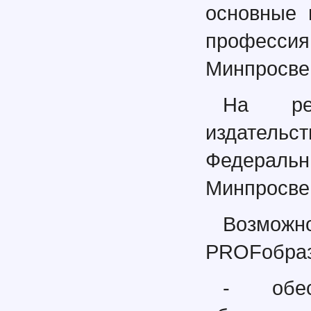
основные 
професси
Минпросвещ
На ре
издательс
Федеральн
Минпросвещ
Возмож
PROFобраз
- обес