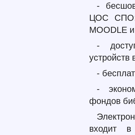
- бесшо
ЦОС СПО:
MOODLE и 
- дост
устройств 
- беспла
- эконо
фондов би
Электро
входит в