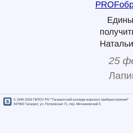
PROFобр
Едины
получит
Натальи
25 ф
Лапи
© 1946-2026 ГБПОУ РО "Таганрогский колледж морского приборостроения"
347900 Таганрог, ул. Петровская 71, пер. Мечниковский 5