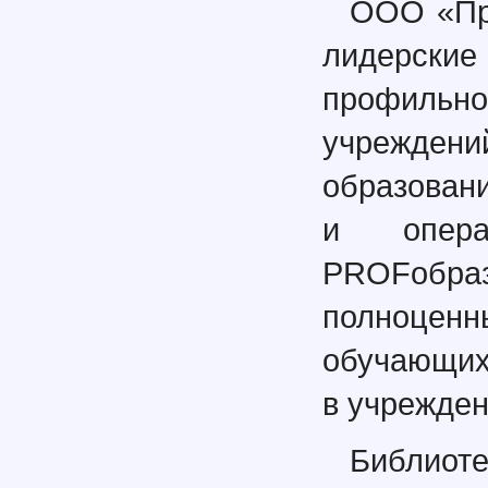
ООО «Пр
лидерск
профиль
учрежден
образовани
и опера
PROFобра
полноцен
обучающих
в учрежде
Библиот