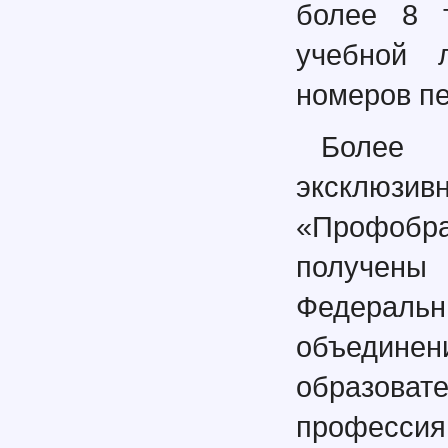
более 8 
учебной 
номеров пе
Более 
эксклюзив
«Профобр
получен
Федерал
объедин
образова
професси