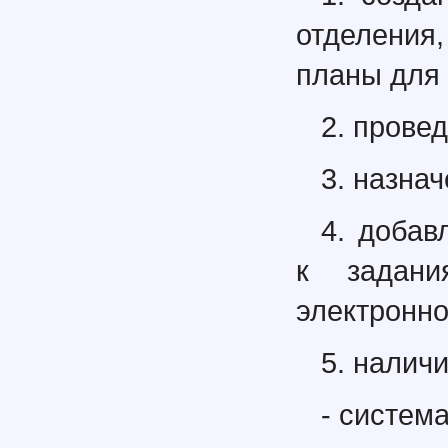
отделения
планы для
2. прове
3. назна
4. добав
к задани
электронно
5. налич
- систем