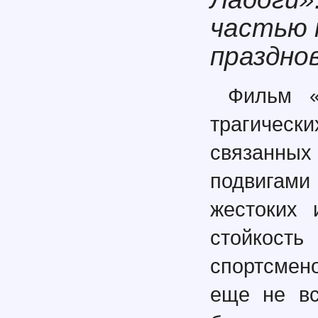
частью 
праздно
Фильм «
трагическ
связанн
подвигам
жестоких 
стойкост
спортсмен
еще не вс