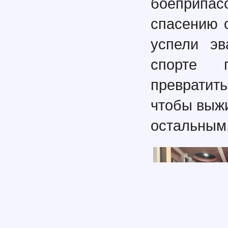
боеприпас
спасению с
успели эв
спорте 
превратит
чтобы выж
остальным