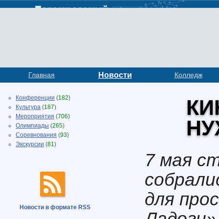
Главная
Новости
Колледж
Конференции
(
182
)
КИ
Культура
(
187
)
Мероприятия
(
706
)
НУ
Олимпиады
(
265
)
Соревнования
(
93
)
Экскурсии
(
81
)
7 мая ст
собрали
для про
Новости в формате RSS
Ладоги»