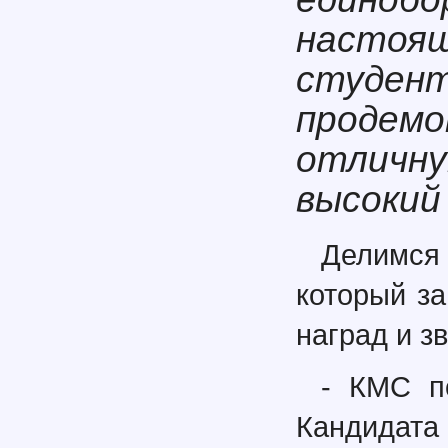
настоящ
студент
продемо
отличну
высокий
Делимся 
который з
наград и з
- КМС п
Кандидата 