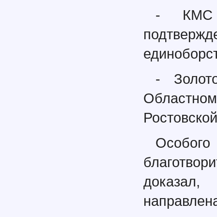
- КМС
подтверж
единоборст
- Золо
Областно
Ростовской
Особого
благотвор
доказал,
направл