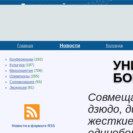
Главная
Новости
Колледж
Конференции
(
182
)
УН
Культура
(
187
)
Мероприятия
(
706
)
БО
Олимпиады
(
265
)
Соревнования
(
93
)
Экскурсии
(
81
)
Совмеща
дзюдо, 
жесткие
Новости в формате RSS
единобо