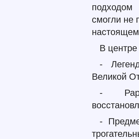
подходом
смогли не 
настоящем
В центре
- Леген
Великой От
- Рари
восстанов
- Предм
трогатель