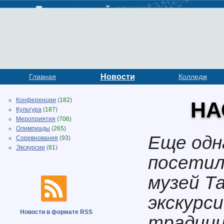
Главная
Новости
Колледж
Конференции
(
182
)
НА
Культура
(
187
)
Мероприятия
(
706
)
Олимпиады
(
265
)
Еще одн
Соревнования
(
93
)
Экскурсии
(
81
)
посетил
музей Т
экскурс
Новости в формате RSS
традици