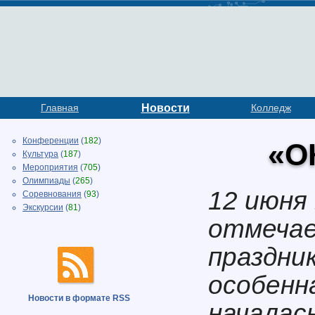
Главная
Новости
Колледж
Конференции
(
182
)
«О
Культура
(
187
)
Мероприятия
(
705
)
Олимпиады
(
265
)
12 июня
Соревнования
(
93
)
Экскурсии
(
81
)
отмечае
праздник
особенн
Новости в формате RSS
началас