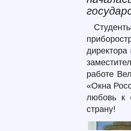
государ
Студенты
приборос
директора 
заместите
работе Вел
«Окна Рос
любовь к 
страну!