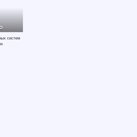
О
ных систем
их