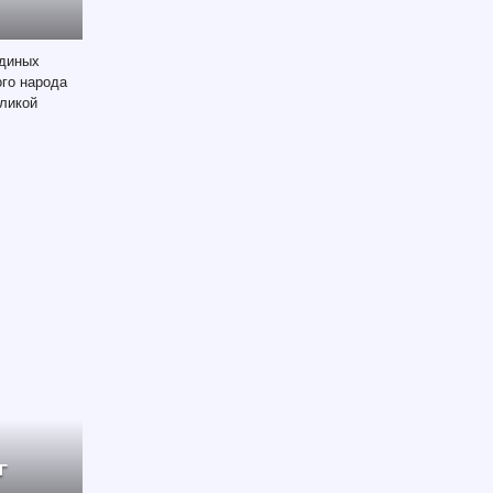
единых
ого народа
еликой
Г