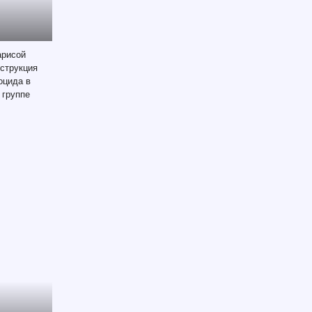
арисой
струкция
оцида в
 группе