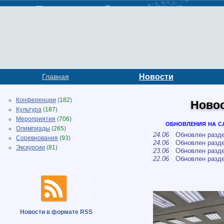
Главная
Новости
Конференции
(
182
)
Ново
Культура
(
187
)
Мероприятия
(
706
)
обновления на с
Олимпиады
(
265
)
24.06
Обновлен разде
Соревнования
(
93
)
24.06
Обновлен разде
Экскурсии
(
81
)
23.06
Обновлен разде
22.06
Обновлен разд
Новости в формате RSS