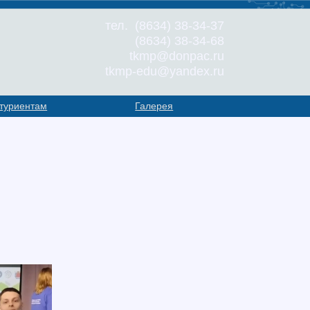
тел. (8634) 38-34-37
(8634) 38-34-68
tkmp@donpac.ru
tkmp-edu@yandex.ru
туриентам
Галерея