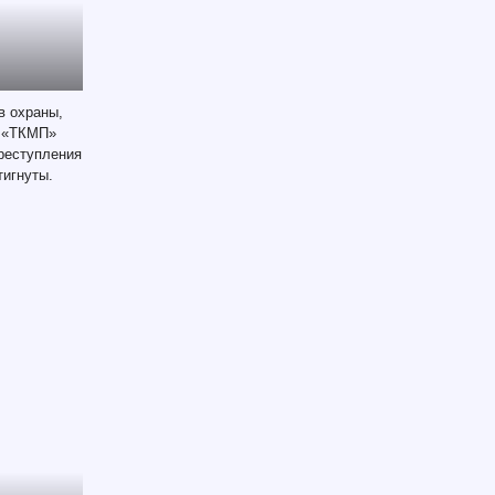
в охраны,
О «ТКМП»
преступления
тигнуты.