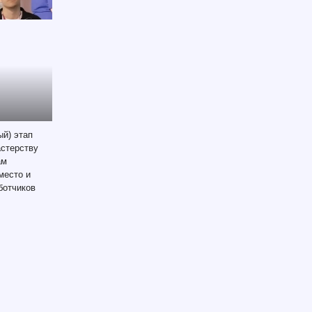
й) этап
стерству
ам
место и
ботчиков