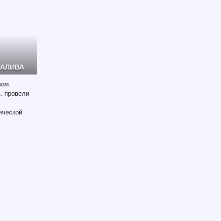
ЗАЛИВА
вом
. провели
ической