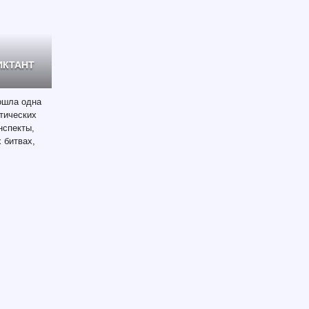
ИКТАНТ
ошла одна
тических
нспекты,
 битвах,