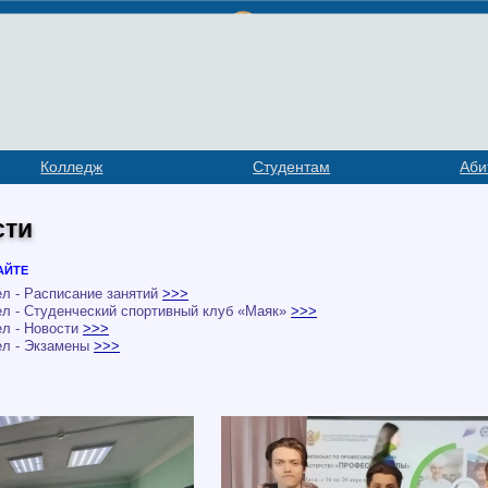
Колледж
Студентам
Аби
сти
айте
л - Расписание занятий
>>>
л - Студенческий спортивный клуб «Маяк»
>>>
л - Новости
>>>
ел - Экзамены
>>>