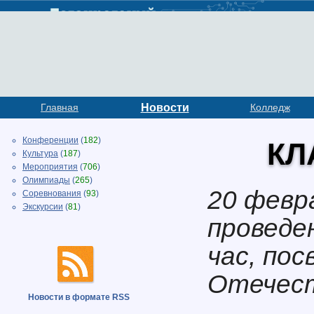
Главная
Новости
Колледж
Конференции
(
182
)
КЛ
Культура
(
187
)
Мероприятия
(
706
)
Олимпиады
(
265
)
20 февра
Соревнования
(
93
)
Экскурсии
(
81
)
проведе
час, по
Отечест
Новости в формате RSS