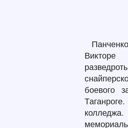
Панченко
Викторе 
разведро
снайперск
боевого з
Таганрог
колледжа
мемориаль