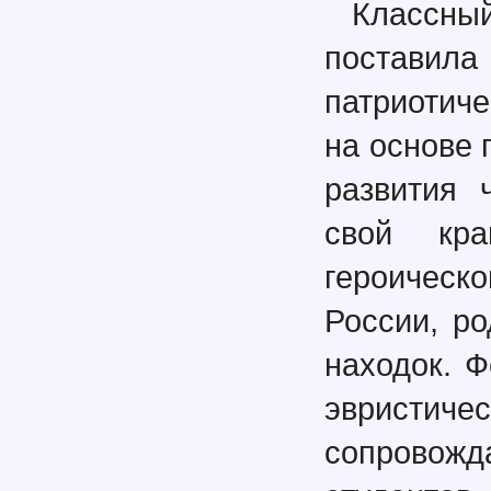
Классны
постав
патриотич
на основе 
развития 
свой кра
героичес
России, ро
находок. 
эврист
сопровожд