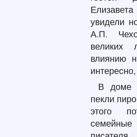
Елизавета
увидели н
А.П. Чех
великих 
влиянию н
интересно,
В доме 
пекли пиро
этого по
семейны
писателя