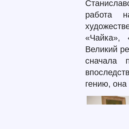
Станислав
работа н
художест
«Чайка», 
Великий ре
сначала 
впоследст
гению, она