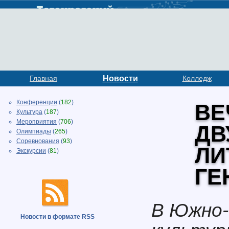
Главная
Новости
Колледж
Конференции
(
182
)
ВЕ
Культура
(
187
)
Мероприятия
(
706
)
ДВ
Олимпиады
(
265
)
Соревнования
(
93
)
ЛИ
Экскурсии
(
81
)
ГЕ
В Южно-
Новости в формате RSS