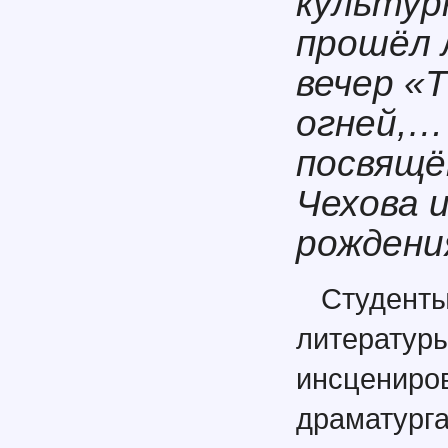
культур
прошёл 
вечер «
огней,…
посвящё
Чехова 
рождени
Студенты
литерат
инсцени
драмату