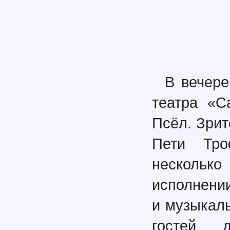
В вечере
театра «С
Псёл. Зри
Пети Тро
несколько
исполнени
и музыкал
гостей д