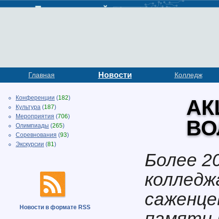
Главная
Новости
Колледж
Конференции
(
182
)
АК
Культура
(
187
)
Мероприятия
(
706
)
ВО
Олимпиады
(
265
)
Соревнования
(
93
)
Экскурсии
(
81
)
Более 2
колледж
саженце
Новости в формате RSS
памяти 