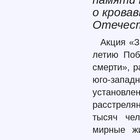
о крова
Отечест
Акция «З
летию Поб
смерти», 
юго-запа
устано
расстреля
тысяч че
мирные жи