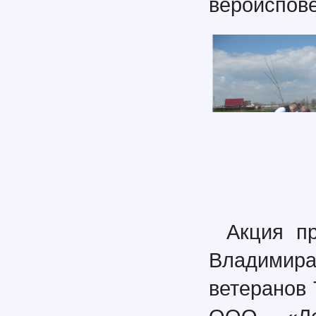
вероиспов
Акция п
Владимир
ветеранов