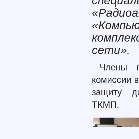
специал
«Радиоа
«Компь
комплек
сети».
Члены г
комиссии в
защиту д
ТКМП.