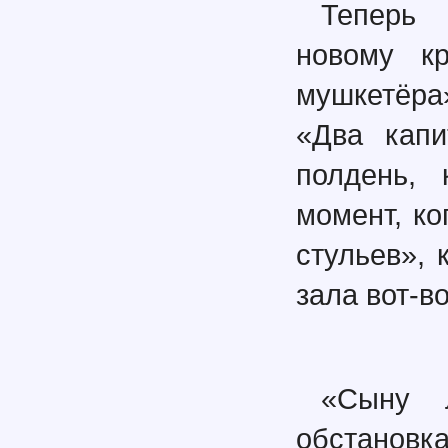
Теперь 
новому кр
мушкетёра
«Два капи
полдень, 
момент, ко
стульев», 
зала вот-в
«Сыну 
обстановк