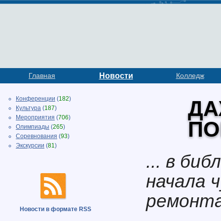
Главная
Новости
Колледж
Конференции
(
182
)
ДА
Культура
(
187
)
Мероприятия
(
706
)
ПО
Олимпиады
(
265
)
Соревнования
(
93
)
Экскурсии
(
81
)
... в би
начала 
ремонта
Новости в формате RSS