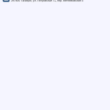
347900 Таганрог, ул. Петровская 71, пер. Мечниковский 5