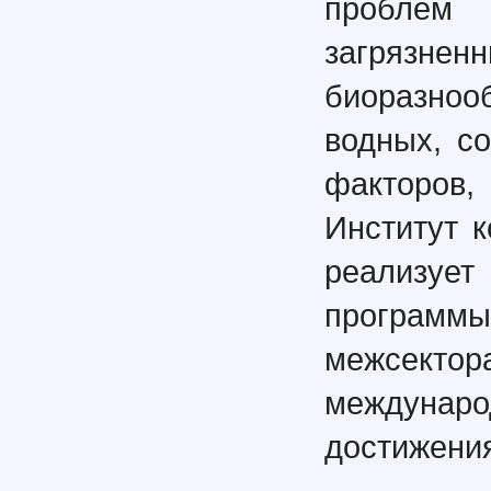
проблем
загрязнен
биоразноо
водных, с
факторов,
Институт к
реализуе
програ
межсекто
междуна
достижения