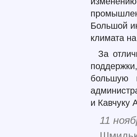
изменению
промышле
Большой ин
климата на
За отли
поддержк
большую п
администр
и Кавчуку А
11 нояб
Шмидько