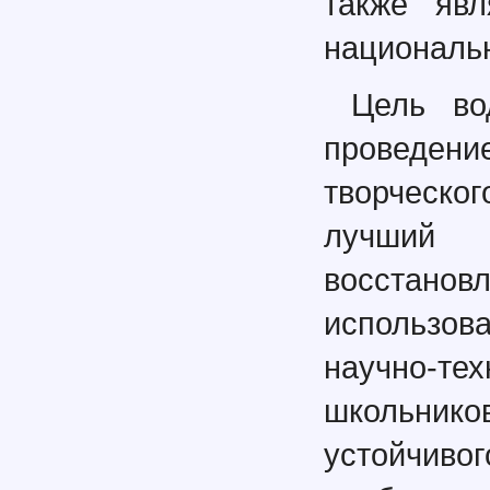
также явл
национальн
Цель во
проведен
творческо
лучший
восстан
использов
научно-тех
школьнико
устойчиво