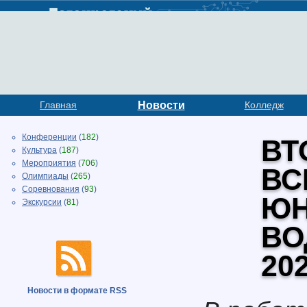
Главная
Новости
Колледж
Конференции
(
182
)
ВТ
Культура
(
187
)
Мероприятия
(
706
)
ВС
Олимпиады
(
265
)
Соревнования
(
93
)
ЮН
Экскурсии
(
81
)
ВО
20
Новости в формате RSS