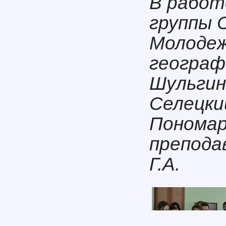
В работ
группы С
Молодеж
географ
Шульгин
Селецкий
Пономар
препода
Г.А.