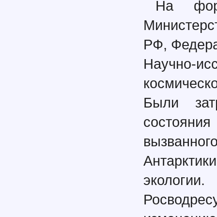
На фор
Министерс
РФ, Федера
Научно-
космическ
Были зат
состояния
вызванно
Антарктик
экологии
Росводрес