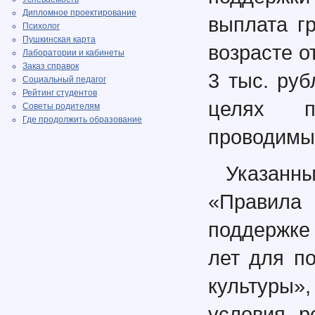
Дипломное проектирование
выплата г
Психолог
Пушкинская карта
возрасте о
Лаборатории и кабинеты
Заказ справок
3 тыс. руб
Социальный педагог
Рейтинг студентов
целях п
Советы родителям
Где продолжить образование
проводимы
Указанн
«Правила
поддержке
лет для п
культуры»
условия р