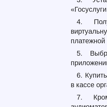
«Госуслуги
4. Пол
виртуал
платежной
5. Выб
приложени
6. Купит
в кассе ор
7. Кро
аудиом