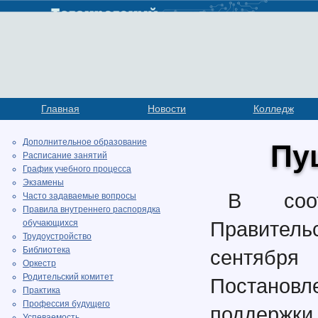
Главная
Новости
Колледж
Дополнительное образование
Пу
Расписание занятий
График учебного процесса
Экзамены
В соот
Часто задаваемые вопросы
Правила внутреннего распорядка
Правитель
обучающихся
Трудоустройство
Библиотека
сентябр
Оркестр
Родительский комитет
Постановл
Практика
Профессия будущего
поддержки 
Успеваемость