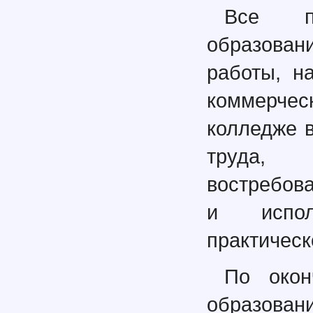
Все пр
образован
работы, н
коммерче
колледже 
труда,
востребов
и испол
практическ
По окон
образова