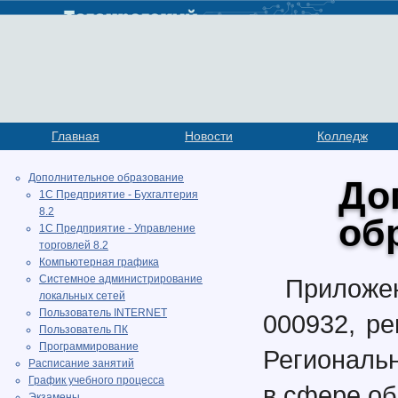
Главная
Новости
Колледж
Дополнительное образование
До
1С Предприятие - Бухгалтерия
8.2
об
1С Предприятие - Управление
торговлей 8.2
Компьютерная графика
Системное администрирование
Прилож
локальных сетей
Пользователь INTERNET
000932, ре
Пользователь ПК
Программирование
Региональ
Расписание занятий
График учебного процесса
в сфере об
Экзамены