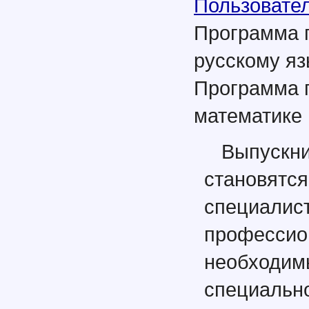
Пользовате
Программа п
русскому яз
Программа п
математике
Выпускн
станов
специ
профес
необходим
специальн