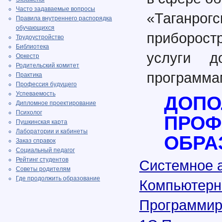
Часто задаваемые вопросы
«Таганр
Правила внутреннего распорядка
обучающихся
приборос
Трудоустройство
Библиотека
услуги д
Оркестр
Родительский комитет
программа
Практика
Профессия будущего
Успеваемость
ДОПО
Дипломное проектирование
Психолог
ПРОФ
Пушкинская карта
Лаборатории и кабинеты
ОБРА
Заказ справок
Социальный педагог
Рейтинг студентов
Системное 
Советы родителям
Где продолжить образование
Компьютерн
Программир