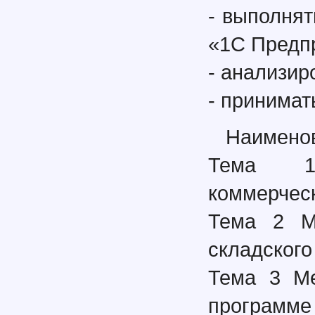
- выполня
«1С Предпр
- анализир
- принима
Наименов
Тема 1 
коммерчес
Тема 2 Ме
складского
Тема 3 Ме
программ