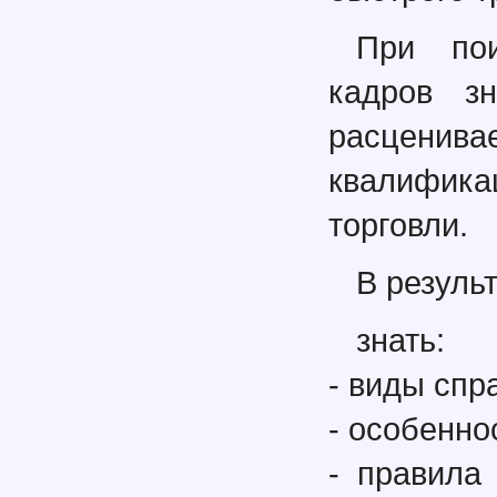
При пои
кадров з
расцени
квалифик
торговли.
В резуль
знать:
- виды спр
- особенно
- правила