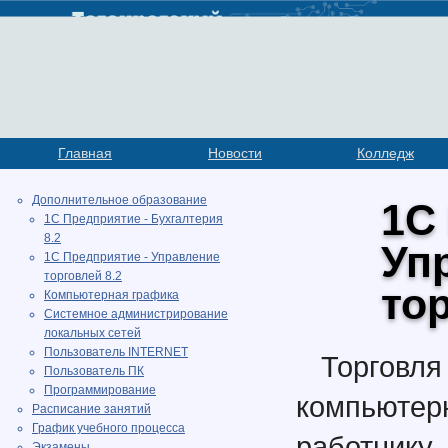
Главная
Новости
Колледж
Дополнительное образование
1С
1С Предприятие - Бухгалтерия
8.2
Уп
1С Предприятие - Управление
торговлей 8.2
тор
Компьютерная графика
Системное администрирование
локальных сетей
Пользователь INTERNET
Торговл
Пользователь ПК
Программирование
компьюте
Расписание занятий
График учебного процесса
работник
Экзамены