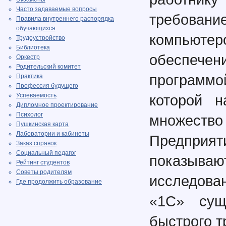
Часто задаваемые вопросы
требова
Правила внутреннего распорядка
обучающихся
компью
Трудоустройство
Библиотека
обеспечен
Оркестр
Родительский комитет
программо
Практика
Профессия будущего
Успеваемость
которой н
Дипломное проектирование
Психолог
множеств
Пушкинская карта
Лаборатории и кабинеты
Предприяти
Заказ справок
Социальный педагог
показыв
Рейтинг студентов
Советы родителям
исследова
Где продолжить образование
«1С» сущ
быстрого т