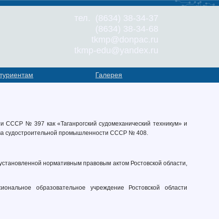
тел. (8634) 38-34-37
(8634) 38-34-68
tkmp@donpac.ru
tkmp-edu@yandex.ru
туриентам
Галерея
ти СССР № 397 как «Таганрогский судомеханический техникум» и
ства судостроительной промышленности СССР № 408.
установленной нормативным правовым актом Ростовской области,
иональное образовательное учреждение Ростовской области