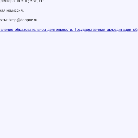
иректора по УПР, УВР, УР;
ная комиссия.
чты:
tkmp@donpac.ru
вление образовательной деятельности. Государственная аккредитация о