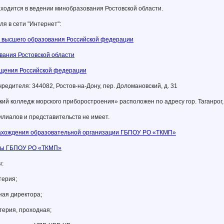
одится в ведении минобразования Ростовской области.
ля в сети "Интернет":
и высшего образования Российской федерации
вания Ростовской области
щения Российской федерации
чредителя:
344082, Ростов-на-Дону, пер. Доломановский, д. 31
ий колледж морского приборостроения» расположен по адресу гор. Таганрог, 
иалов и представительств не имеет.
ахождения образовательной организации ГБПОУ РО «ТКМП»
оты ГБПОУ РО «ТКМП»
ы:
терия;
ная директора;
лтерия, проходная;