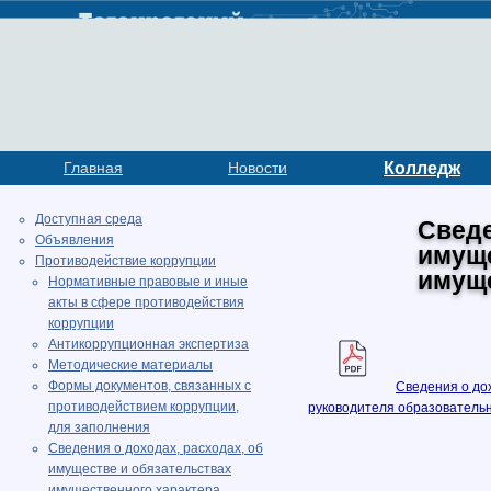
Главная
Новости
Колледж
Доступная среда
Сведе
Объявления
имуще
Противодействие коррупции
имуще
Нормативные правовые и иные
акты в сфере противодействия
коррупции
Антикоррупционная экспертиза
Методические материалы
Формы документов, связанных с
Сведения о до
противодействием коррупции,
руководителя образовательн
для заполнения
Сведения о доходах, расходах, об
имуществе и обязательствах
имущественного характера