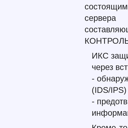
состоящим
сервера
составля
КОНТРОЛЬ
ИКС защи
через вс
- обнару
(IDS/IPS)
- предот
информац
Кроме то