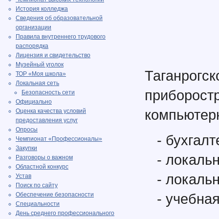
История колледжа
Сведения об образовательной
организации
Правила внутреннего трудового
распорядка
Лицензия и свидетельство
Музейный уголок
Таганро
ТОР «Моя школа»
Локальная сеть
приборост
Безопасность сети
Официально
компьютер
Оценка качества условий
предоставления услуг
Опросы
- бухгал
Чемпионат «Профессионалы»
Закупки
- локаль
Разговоры о важном
Областной конкурс
- локаль
Устав
Поиск по сайту
- учебная
Обеспечение безопасности
Специальности
День среднего профессионального