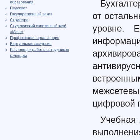
Бухгалте
образования
Педсовет
от осталь
Государственный заказ
Структура
уровне. 
Студенческий спортивный клуб
«Маяк»
Профсоюзная организация
информац
Виртуальная экскурсия
Распорядок работы сотрудников
архивиров
колледжа
антивирус
встроен
межсетев
цифровой 
Учебная 
выполнен