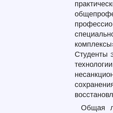
практиче
общепро
профес
специальн
комплек
Студенты 
техноло
несанкцио
сохран
восстановл
Общая л