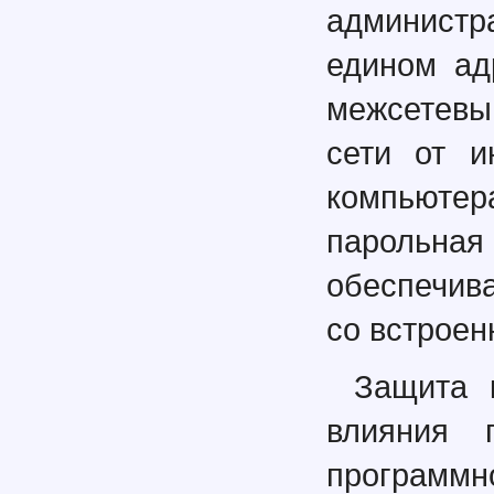
администр
едином ад
межсетевы
сети от и
компьюте
парольна
обеспечив
со встрое
Защита 
влияния г
програм