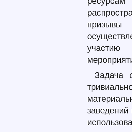
ресурс
распростр
призывы
осуществл
участию
мероприят
Задача 
тривиал
материа
заведений 
использо