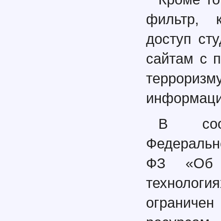
фильтр, к
доступ ст
сайтам с 
террори
информаци
В соо
Федерально
ФЗ «Об 
технологи
ограничен