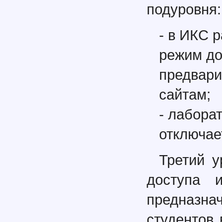
подуровня:
- в ИКС 
режим до
предвари
сайтам;
- лабора
отключае
Третий у
доступа 
предназна
студентов