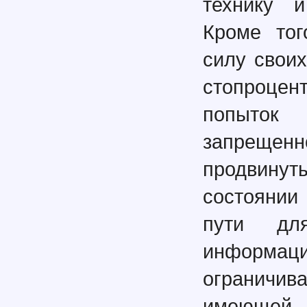
технику и
Кроме тог
силу своих
стопроцен
попыток 
запрещен
продвинут
состоянии
пути дл
информац
ограничи
имеюще