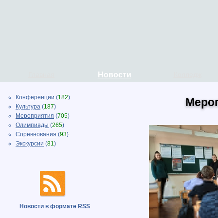
Главная
Новости
Колледж
Конференции
(
182
)
Меро
Культура
(
187
)
Мероприятия
(
705
)
Олимпиады
(
265
)
Соревнования
(
93
)
Экскурсии
(
81
)
Новости в формате RSS