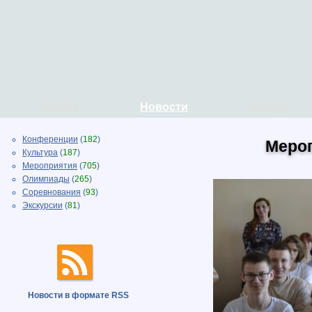
Главная
Новости
Колледж
Конференции
(
182
)
Меро
Культура
(
187
)
Мероприятия
(
705
)
Олимпиады
(
265
)
Соревнования
(
93
)
Экскурсии
(
81
)
Новости в формате RSS