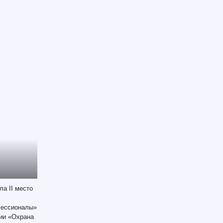
а II место
фессионалы»
ции «Охрана