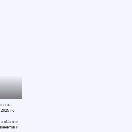
ионата
 2025 по
 и «Синтез
понентов и