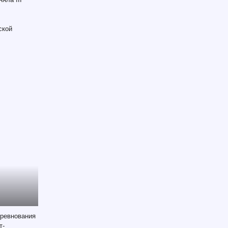
ской
ревнования
т-