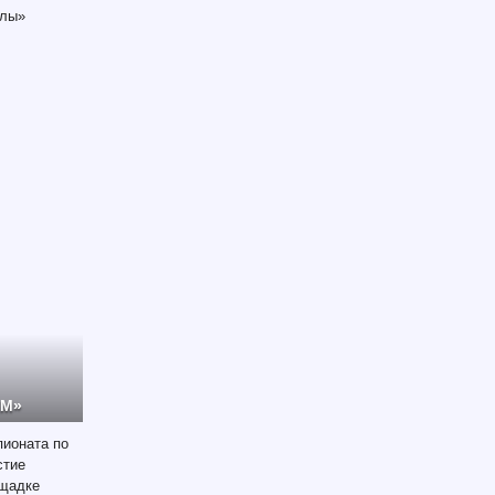
алы»
ЕМ»
пионата по
стие
ощадке