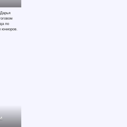
 Дарья
тоговом
да по
и юниоров.
И