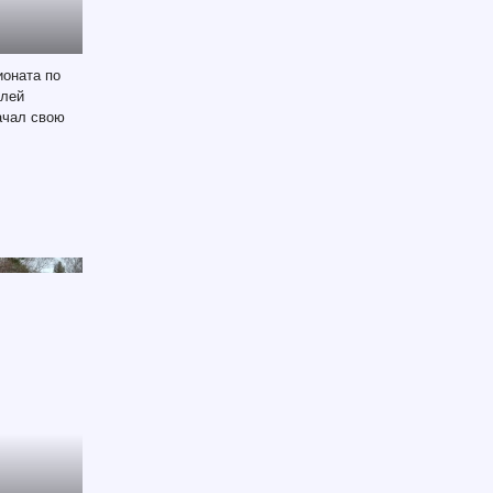
ионата по
елей
ачал свою