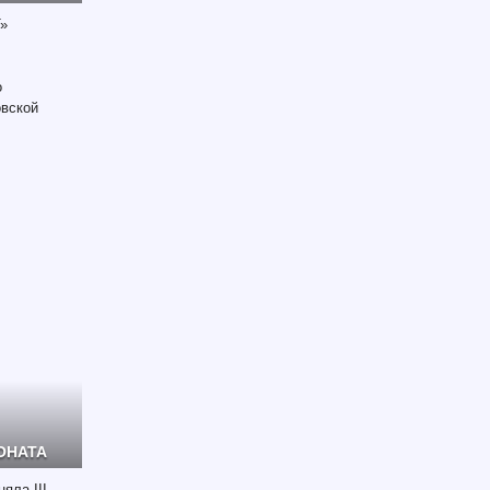
Т»
о
овской
ОНАТА
яла III