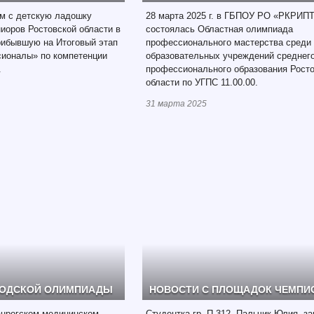
ом с детскую ладошку
28 марта 2025 г. в ГБПОУ РО «РКРИП
иоров Ростовской области в
состоялась Областная олимпиада
рибывшую на Итоговый этап
профессионального мастерства среди
ионалы» по компетенции
образовательных учреждений среднег
.
профессионального образования Рост
области по УГПС 11.00.00.
31 марта 2025
РОДСКОЙ ОЛИМПИАДЫ
НОВОСТИ С ПЛОЩАДОК ЧЕМПИ
ганрогском медицинском
Студентка гр. П-312, Пальчик Юлия, зан