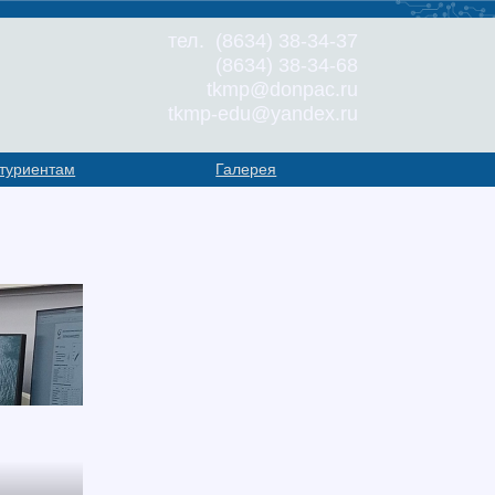
тел. (8634) 38-34-37
(8634) 38-34-68
tkmp@donpac.ru
tkmp-edu@yandex.ru
туриентам
Галерея