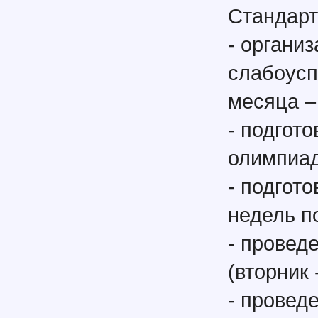
Стандарт
- органи
слабоусп
месяца –
- подгот
олимпиад
- подгот
недель п
- провед
(вторник 
- провед