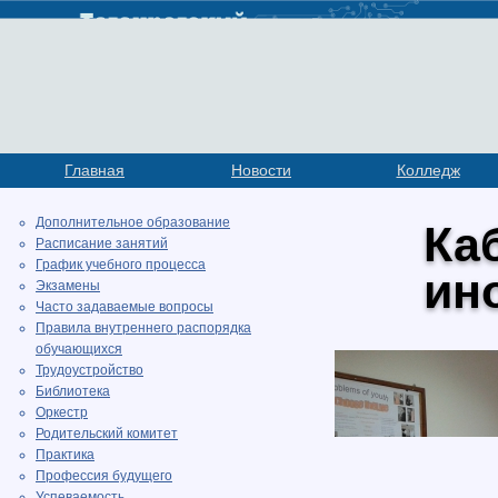
Главная
Новости
Колледж
Дополнительное образование
Ка
Расписание занятий
График учебного процесса
ин
Экзамены
Часто задаваемые вопросы
Правила внутреннего распорядка
обучающихся
Трудоустройство
Библиотека
Оркестр
Родительский комитет
Практика
Профессия будущего
Успеваемость