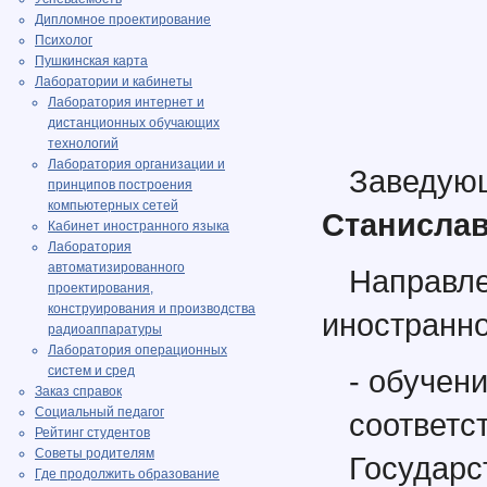
Дипломное проектирование
Психолог
Пушкинская карта
Лаборатории и кабинеты
Лаборатория интернет и
дистанционных обучающих
технологий
Лаборатория организации и
Завед
принципов построения
компьютерных сетей
Станисла
Кабинет иностранного языка
Лаборатория
автоматизированного
Направ
проектирования,
конструирования и производства
иностранно
радиоаппаратуры
Лаборатория операционных
систем и сред
- обучен
Заказ справок
Социальный педагог
соответс
Рейтинг студентов
Советы родителям
Государ
Где продолжить образование