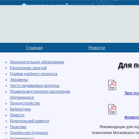
Главная
Новости
Дополнительное образование
Для п
Расписание занятий
График учебного процесса
Экзамены
Часто задаваемые вопросы
Правила внутреннего распорядка
Твоя пс
обучающихся
Трудоустройство
Библиотека
Оркестр
Формула
Родительский комитет
Практика
Рекомендации для под
Профессия будущего
психологии Московского г
Успеваемость