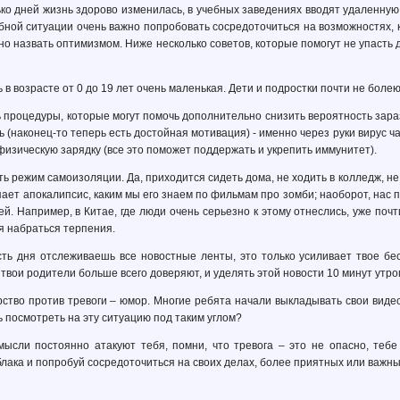
ко дней жизнь здорово изменилась, в учебных заведениях вводят удаленную
бной ситуации очень важно попробовать сосредоточиться на возможностях, к
о назвать оптимизмом. Ниже несколько советов, которые помогут не упасть ду
 в возрасте от 0 до 19 лет очень маленькая. Дети и подростки почти не боле
ь процедуры, которые могут помочь дополнительно снизить вероятность зараз
ть (наконец-то теперь есть достойная мотивация) - именно через руки вирус ч
физическую зарядку (все это поможет поддержать и укрепить иммунитет).
ь режим самоизоляции. Да, приходится сидеть дома, не ходить в колледж, не
пает апокалипсис, каким мы его знаем по фильмам про зомби; наоборот, нас
й. Например, в Китае, где люди очень серьезно к этому отнеслись, уже по
ся набраться терпения.
ть дня отслеживаешь все новостные ленты, это только усиливает твое бесп
 твои родители больше всего доверяют, и уделять этой новости 10 минут утро
ство против тревоги – юмор. Многие ребята начали выкладывать свои видео
 посмотреть на эту ситуацию под таким углом?
ысли постоянно атакуют тебя, помни, что тревога – это не опасно, тебе
ака и попробуй сосредоточиться на своих делах, более приятных или важны