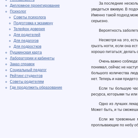
За последние несколь
Дипломное проектирование
увидеться вживую. В подо
Психолог
Именно такой подход можн
Советы психолога
серьезно.
Подготовка к экзамену
Телефон доверия
Вероятность заболеть
Для родителей
Несмотря на это, ест
Для педагогов
грызть ногти, если она ес
Для подростков
хорошо питаться; делать 
Пушкинская карта
Лаборатории и кабинеты
Очень важно соблюдат
Заказ справок
понимал, сейчас не насту
Социальный педагог
большого количества люде
Рейтинг студентов
нет. Теперь и нам придет
Советы родителям
Где продолжить образование
Если ты большую час
ресурса, которыми ты или
Одно из лучших лекар
Может быть, и ты сможешь
Если же тревожные м
проплывающие по небу обл