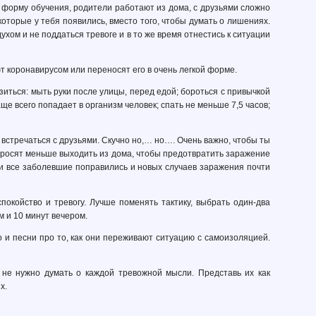
 форму обучения, родители работают из дома, с друзьями сложно
оторые у тебя появились, вместо того, чтобы думать о лишениях.
хом и не поддаться тревоге и в то же время отнестись к ситуации
ют коронавирусом или переносят его в очень легкой форме.
иться: мыть руки после улицы, перед едой; бороться с привычкой
аще всего попадает в организм человек; спать не меньше 7,5 часов;
 встречаться с друзьями. Скучно но,… но…. Очень важно, чтобы ты
 просят меньше выходить из дома, чтобы предотвратить заражение
чти все заболевшие поправились и новых случаев заражения почти
окойство и тревогу. Лучше поменять тактику, выбрать один-два
м и 10 минут вечером.
 и песни про то, как они переживают ситуацию с самоизоляцией.
 не нужно думать о каждой тревожной мысли. Представь их как
х.