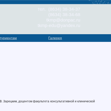
тел. (8634) 38-34-37
(8634) 38-34-68
tkmp@donpac.ru
tkmp-edu@yandex.ru
туриентам
Галерея
. Зарецким, доцентом факультета консультативной и клинической