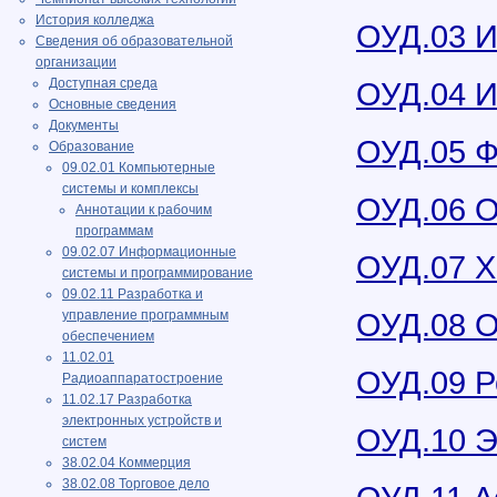
История колледжа
ОУД.03 И
Сведения об образовательной
организации
Доступная среда
ОУД.04 И
Основные сведения
Документы
ОУД.05 Ф
Образование
09.02.01 Компьютерные
системы и комплексы
ОУД.06 
Аннотации к рабочим
программам
09.02.07 Информационные
ОУД.07 
системы и программирование
09.02.11 Разработка и
ОУД.08 
управление программным
обеспечением
11.02.01
ОУД.09 Р
Радиоаппаратостроение
11.02.17 Разработка
электронных устройств и
ОУД.10 Э
систем
38.02.04 Коммерция
38.02.08 Торговое дело