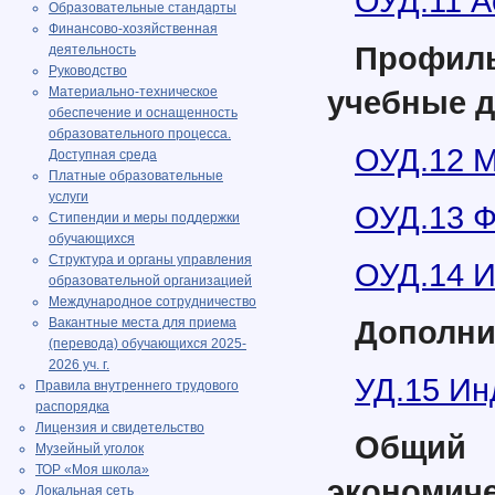
ОУД.11 А
Образовательные стандарты
Финансово-хозяйственная
Профил
деятельность
Руководство
Материально-техническое
учебные 
обеспечение и оснащенность
образовательного процесса.
ОУД.12 М
Доступная среда
Платные образовательные
услуги
ОУД.13 Ф
Стипендии и меры поддержки
обучающихся
Структура и органы управления
ОУД.14 
образовательной организацией
Международное сотрудничество
Дополни
Вакантные места для приема
(перевода) обучающихся 2025-
2026 уч. г.
УД.15 Ин
Правила внутреннего трудового
распорядка
Лицензия и свидетельство
Общий 
Музейный уголок
ТОР «Моя школа»
экономиче
Локальная сеть