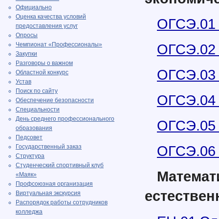
Официально
Оценка качества условий
ОГСЭ.01
предоставления услуг
Опросы
Чемпионат «Профессионалы»
ОГСЭ.02
Закупки
Разговоры о важном
ОГСЭ.03 
Областной конкурс
Устав
Поиск по сайту
ОГСЭ.04 
Обеспечение безопасности
Специальности
День среднего профессионального
ОГСЭ.05 
образования
Педсовет
ОГСЭ.06 
Государственный заказ
Структура
Студенческий спортивный клуб
Мате
«Маяк»
Профсоюзная организация
естествен
Виртуальная экскурсия
Распорядок работы сотрудников
колледжа