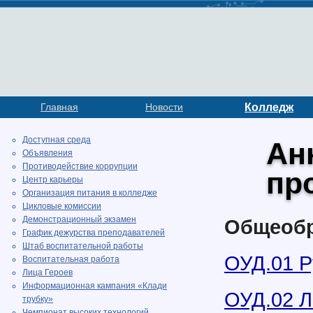
Главная
Новости
Колледж
Доступная среда
Ан
Объявления
Противодействие коррупции
пр
Центр карьеры
Организация питания в колледже
Цикловые комиссии
Демонстрационный экзамен
Общеобр
График дежурства преподавателей
Штаб воспитательной работы
ОУД.01 Р
Воспитательная работа
Лица Героев
Информационная кампания «Клади
ОУД.02 Л
трубку»
Чемпионат высоких технологий