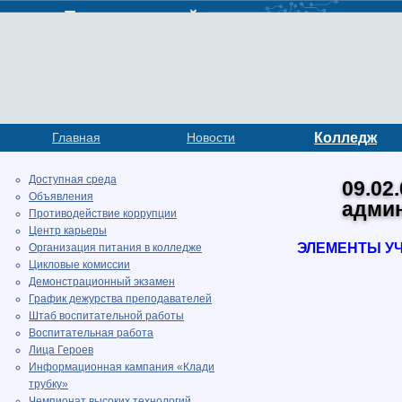
Главная
Новости
Колледж
Доступная среда
09.02
Объявления
адми
Противодействие коррупции
Центр карьеры
ЭЛЕМЕНТЫ У
Организация питания в колледже
Цикловые комиссии
Демонстрационный экзамен
График дежурства преподавателей
Штаб воспитательной работы
Воспитательная работа
Лица Героев
Информационная кампания «Клади
трубку»
Чемпионат высоких технологий