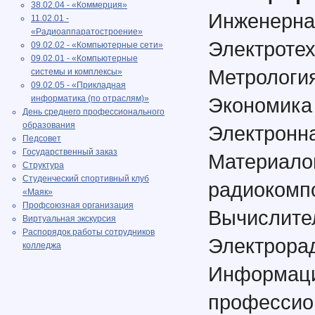
38.02.04 - «Коммерция»
Инженерна
11.02.01 -
«Радиоаппаратостроение»
Электроте
09.02.02 - «Компьютерные сети»
09.02.01 - «Компьютерные
Метрология
системы и комплексы»
09.02.05 - «Прикладная
информатика (по отраслям)»
Экономика
День среднего профессионального
образования
Электронна
Педсовет
Государственный заказ
Материало
Структура
Студенческий спортивный клуб
радиокомп
«Маяк»
Профсоюзная организация
Вычислите
Виртуальная экскурсия
Распорядок работы сотрудников
Электрора
колледжа
Информ
профессио