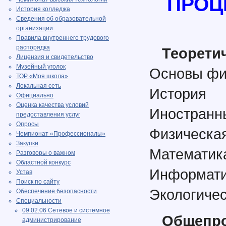
ПРОЦ
История колледжа
Сведения об образовательной
организации
Правила внутреннего трудового
распорядка
Теорети
Лицензия и свидетельство
Музейный уголок
Основы ф
ТОР «Моя школа»
Локальная сеть
История
Официально
Оценка качества условий
Иностранн
предоставления услуг
Опросы
Физическая
Чемпионат «Профессионалы»
Закупки
Математик
Разговоры о важном
Областной конкурс
Информат
Устав
Поиск по сайту
Экологиче
Обеспечение безопасности
Специальности
09.02.06 Сетевое и системное
Общепр
администрирование