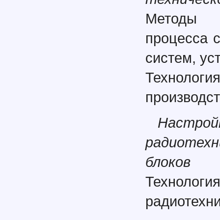
Методы о
процесса 
систем, ус
Технологи
производс
Наст
радиотех
блоков
Технолог
радиотехни