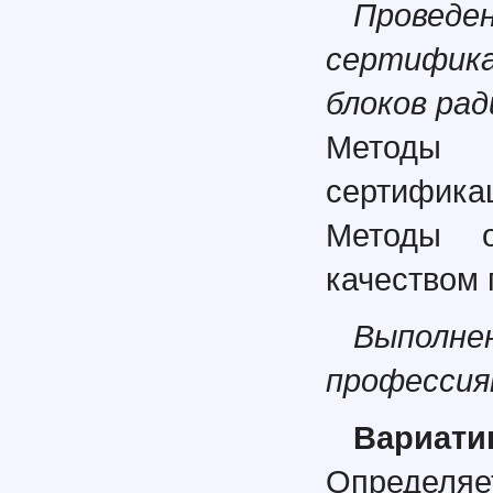
Пров
сертифик
блоков ра
Методы 
сертифика
Методы о
качеством 
Выполнен
профессия
Вариати
Определяе