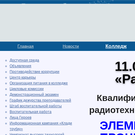
Главная
Новости
Колледж
Доступная среда
11.
Объявления
Противодействие коррупции
«Р
Центр карьеры
Организация питания в колледже
Цикловые комиссии
Демонстрационный экзамен
Квали
График дежурства преподавателей
Штаб воспитательной работы
радиотехн
Воспитательная работа
Лица Героев
ЭЛЕМ
Информационная кампания «Клади
трубку»
Чемпионат высоких технологий