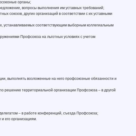
фсоюзные органы;
предложение, вопросы выполнения им уставных требований;
ных союзов, других организаций в соответствии с их уставными
рах, устанавливаемых соответствующим выборным коллегиальным
оружениями Профсоюза на льготных условиях с учетом
ации, выполнять возложенные на него профсоюзные обязанности и
и по решению территориальной организации Профсоюза – в другой
 делегатом – в работе конференций, съезда Профсоюза;
 и его организациям.