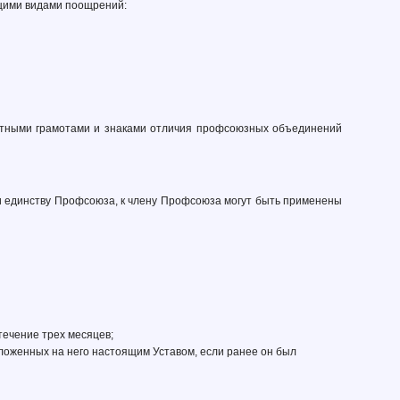
ющими видами поощрений:
етными грамотами и знаками отличия профсоюзных объединений
 и единству Профсоюза, к члену Профсоюза могут быть применены
течение трех месяцев;
ложенных на него настоящим Уставом, если ранее он был