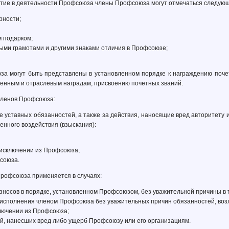
частие в деятельности Профсоюза члены Профсоюза могут отмечаться следу
рности;
м подарком;
ыми грамотами и другими знаками отличия в Профсоюзе;
за могут быть представлены в установленном порядке к награждению поч
твенным и отраслевым наградам, присвоению почетных званий.
 членов Профсоюза:
е уставных обязанностей, а также за действия, наносящие вред авторитету
нного воздействия (взыскания):
 исключении из Профсоюза;
союза.
Профсоюза применяется в случаях:
взносов в порядке, установленном Профсоюзом, без уважительной причины в 
еисполнения членом Профсоюза без уважительных причин обязанностей, воз
лючении из Профсоюза;
й, нанесших вред либо ущерб Профсоюзу или его организациям.