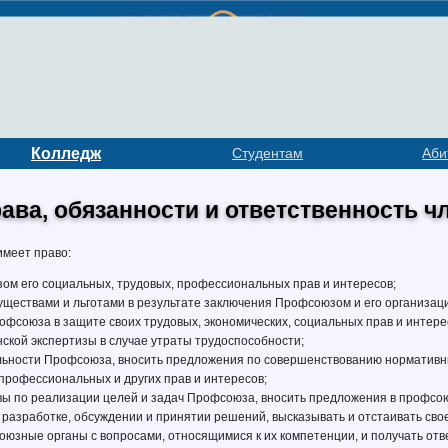
Колледж
Студентам
Аби
рава, обязанности и ответственность 
имеет право:
ом его социальных, трудовых, профессиональных прав и интересов;
уществами и льготами в результате заключения Профсоюзом и его организац
офсоюза в защите своих трудовых, экономических, социальных прав и интер
кой экспертизы в случае утраты трудоспособности;
ельности Профсоюза, вносить предложения по совершенствованию нормативны
профессиональных и других прав и интересов;
ивы по реализации целей и задач Профсоюза, вносить предложения в профсо
в разработке, обсуждении и принятии решений, высказывать и отстаивать с
оюзные органы с вопросами, относящимися к их компетенции, и получать отв