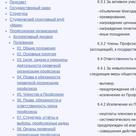
6.3.1 За активное у
Педсовет
Государственный заказ
- объявление благода
Структура
- премирование;
Студенческий спортивный клуб
- награждение ценны
«Маяк»
- награждение почетн
Профсоюзная организация
- иные поощрения.
Коллективный договор
Положение
6.3.2 Члены Профсою
01. Общие положения
(ассоциаций), к государс
02. Основные понятия
6.4 Ответственность
03. Цели, задачи и принципы
деятельности первичной
6.4.1 За невыполнени
организации профсоюза
следующие меры обществе
04. Права и обязанности
первичной организации
- выговор;
профсоюза
- предупреждение об
05. Членство в Профсоюзе
- исключение из Проф
06. Права, обязанности и
6.4.2 Исключение из 
ответственность члена
профсоюза
- неуплаты членских 
07. Структура, отчёты и
- систематического н
выборы, профсоюзные кадры
предупрежден об иск
08. Органы первичной
- совершения действи
организации профсоюза