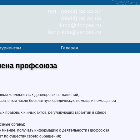
тел. (8634) 38-34-37
(8634) 38-34-68
tkmp@donpac.ru
tkmp-edu@yandex.ru
туриентам
Галерея
члена профсоюза
иями коллективных договоров и соглашений;
есов, в том числе бесплатную юридическую помощь и помощь при
х правовых и иных актов, регулирующих гарантии в сфере
юзные органы;
вое мнение, получать информацию о деятельности Профсоюза;
ет по существу своего обращения;