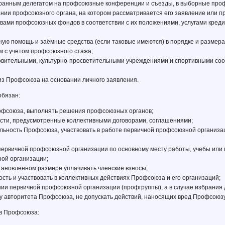
збранным делегатом на профсоюзные конференции и съезды, в выборные про
дании профсоюзного органа, на котором рассматривается его заявление или 
твами профсоюзных фондов в соответствии с их положениями, услугами кредит
ьную помощь и заёмные средства (если таковые имеются) в порядке и разме
 с учетом профсоюзного стажа;
ровительными, культурно-просветительными учреждениями и спортивными со
из Профсоюза на основании личного заявления.
обязан:
рофсоюза, выполнять решения профсоюзных органов;
ости, предусмотренные коллективными договорами, соглашениями;
ельность Профсоюза, участвовать в работе первичной профсоюзной организ
в первичной профсоюзной организации по основному месту работы, учебы ил
ой организации;
становленном размере уплачивать членские взносы;
ость и участвовать в коллективных действиях Профсоюза и его организаций;
ании первичной профсоюзной организации (профгруппы), а в случае избрания
ту авторитета Профсоюза, не допускать действий, наносящих вред Профсоюзу
в Профсоюза: