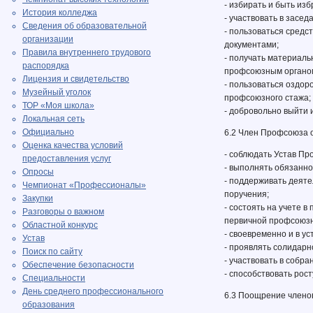
- избирать и быть и
История колледжа
- участвовать в засе
Сведения об образовательной
- пользоваться средс
организации
документами;
Правила внутреннего трудового
- получать материал
распорядка
профсоюзным органом
Лицензия и свидетельство
- пользоваться оздо
Музейный уголок
профсоюзного стажа;
ТОР «Моя школа»
- добровольно выйти 
Локальная сеть
Официально
6.2 Член Профсоюза 
Оценка качества условий
- соблюдать Устав П
предоставления услуг
- выполнять обязанн
Опросы
- поддерживать деят
Чемпионат «Профессионалы»
поручения;
Закупки
- состоять на учете 
Разговоры о важном
первичной профсоюзн
Областной конкурс
- своевременно и в у
Устав
- проявлять солидарн
Поиск по сайту
- участвовать в собр
Обеспечение безопасности
- способствовать рос
Специальности
День среднего профессионального
6.3 Поощрение члено
образования