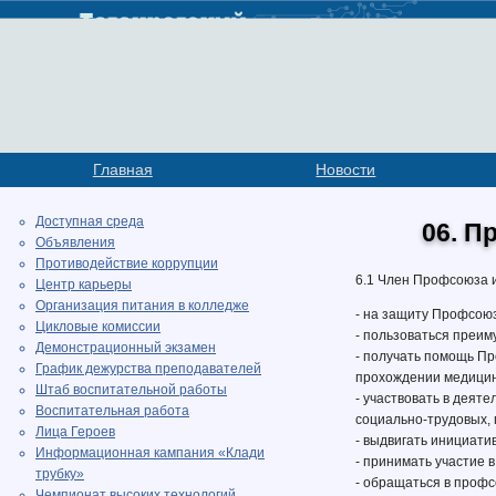
Главная
Новости
Доступная среда
06. П
Объявления
Противодействие коррупции
6.1 Член Профсоюза 
Центр карьеры
Организация питания в колледже
- на защиту Профсоюз
Цикловые комиссии
- пользоваться преим
Демонстрационный экзамен
- получать помощь Пр
График дежурства преподавателей
прохождении медицинс
Штаб воспитательной работы
- участвовать в деят
Воспитательная работа
социально-трудовых, 
Лица Героев
- выдвигать инициат
Информационная кампания «Клади
- принимать участие 
трубку»
- обращаться в профс
Чемпионат высоких технологий