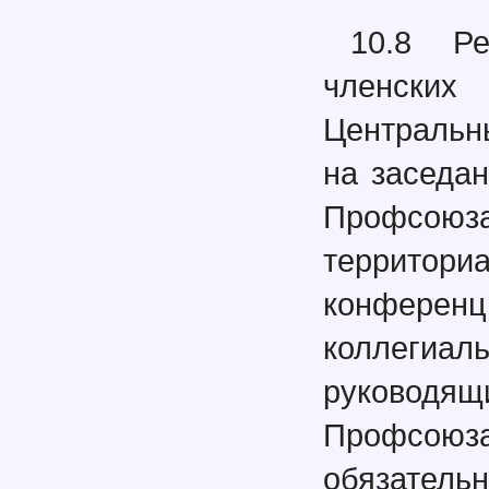
10.8 Р
членски
Центральн
на заседа
Профсою
территори
конферен
коллегиа
руководя
Профсою
обязат