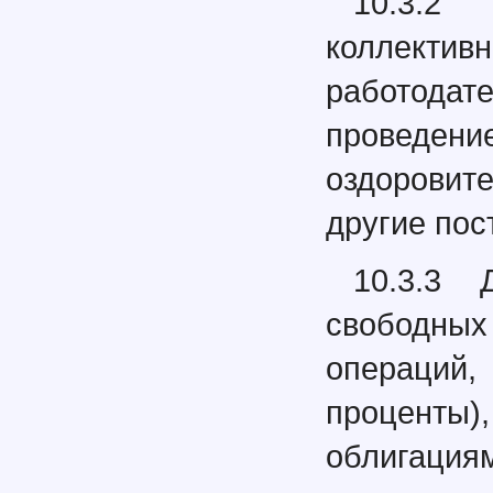
10.3.2 
коллектив
работод
проведе
оздоровите
другие пос
10.3.3 
свободны
операций
процент
облигаци