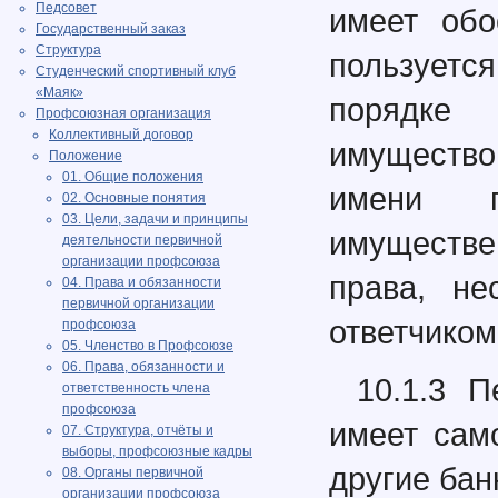
Педсовет
имеет обо
Государственный заказ
Структура
пользуетс
Студенческий спортивный клуб
«Маяк»
порядке
Профсоюзная организация
Коллективный договор
имуществ
Положение
01. Общие положения
имени п
02. Основные понятия
03. Цели, задачи и принципы
имуществе
деятельности первичной
организации профсоюза
права, не
04. Права и обязанности
первичной организации
ответчиком
профсоюза
05. Членство в Профсоюзе
06. Права, обязанности и
10.1.3 
ответственность члена
профсоюза
имеет сам
07. Структура, отчёты и
выборы, профсоюзные кадры
другие бан
08. Органы первичной
организации профсоюза