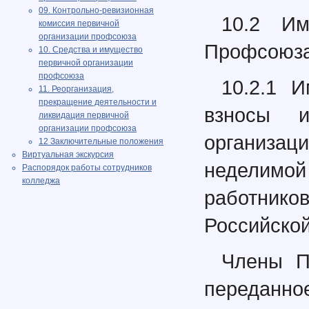
09. Контрольно-ревизионная
10.2 Им
комиссия первичной
организации профсоюза
Профсоюза
10. Средства и имущество
первичной организации
профсоюза
10.2.1 
11. Реорганизация,
прекращение деятельности и
взносы 
ликвидация первичной
организации профсоюза
организац
12 Заключительные положения
Виртуальная экскурсия
неделимо
Распорядок работы сотрудников
колледжа
работнико
Российско
Члены П
переданно