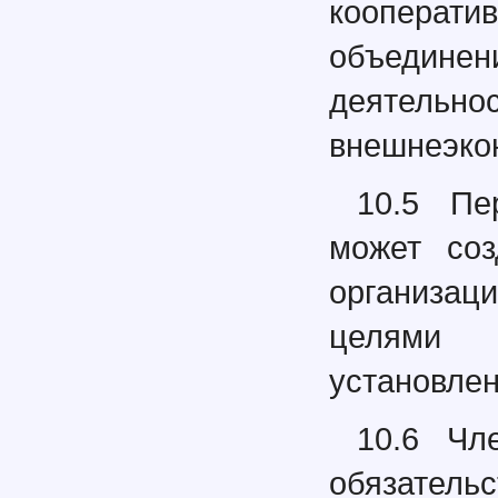
коопера
объедине
деятел
внешнеэко
10.5 Пе
может соз
организац
целями 
установлен
10.6 Чл
обязател