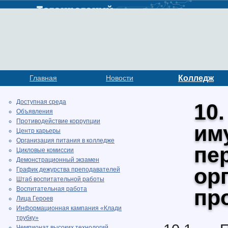
Главная
Новости
Колледж
Доступная среда
10.
Объявления
Противодействие коррупции
им
Центр карьеры
Организация питания в колледже
пе
Цикловые комиссии
Демонстрационный экзамен
ор
График дежурства преподавателей
Штаб воспитательной работы
Воспитательная работа
пр
Лица Героев
Информационная кампания «Клади
трубку»
Чемпионат высоких технологий