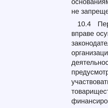
основания
не запреще
10.4 Пе
вправе ос
законода
организ
деятельн
предусмо
участвова
товари
финансиро