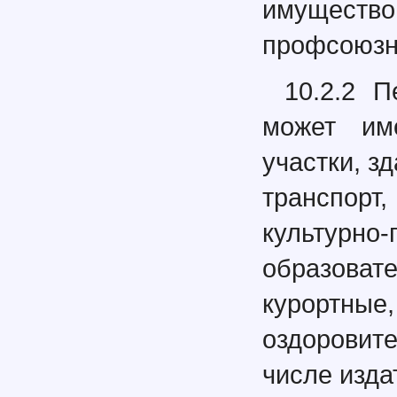
имуществ
профсоюзн
10.2.2 
может им
участки, з
транспор
культурн
образоват
курортны
оздоровит
числе изда