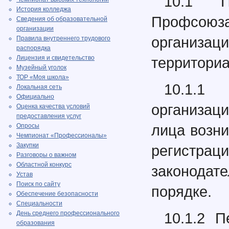
10.1 П
История колледжа
Профсоюз
Сведения об образовательной
организации
организа
Правила внутреннего трудового
распорядка
Лицензия и свидетельство
территориа
Музейный уголок
ТОР «Моя школа»
10.1.1
Локальная сеть
Официально
организац
Оценка качества условий
предоставления услуг
лица возни
Опросы
Чемпионат «Профессионалы»
Закупки
регист
Разговоры о важном
Областной конкурс
законодат
Устав
Поиск по сайту
порядке.
Обеспечение безопасности
Специальности
День среднего профессионального
10.1.2 
образования