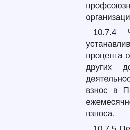
профсою
организац
10.7.4
устанавли
процента 
других д
деятельно
взнос в П
ежемесяч
взноса.
10.7.5 П