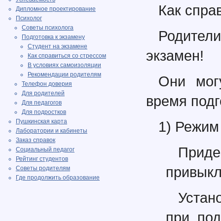
Как спра
Дипломное проектирование
Психолог
Советы психолога
Родител
Подготовка к экзамену
Студент на экзамене
экзамен!
Как справиться со стрессом
В условиях самоизоляции
Рекомендации родителям
Они мог
Телефон доверия
Для родителей
время подг
Для педагогов
Для подростков
Пушкинская карта
1) Режим
Лаборатории и кабинеты
Заказ справок
Приде
Социальный педагог
Рейтинг студентов
привыкл
Советы родителям
Где продолжить образование
Устан
при под