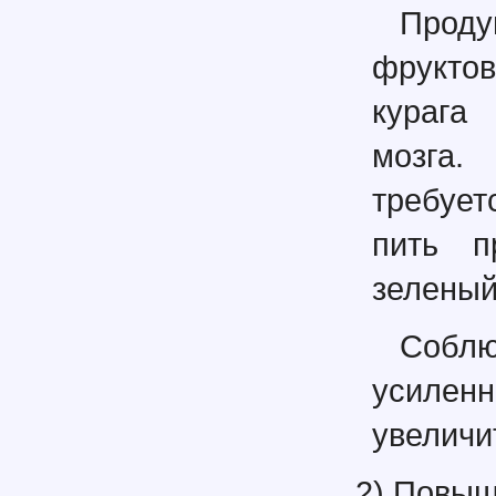
Проду
фруктов
курага
мозга
требует
пить п
зеленый
Соблю
усилен
увеличи
2) Повыш