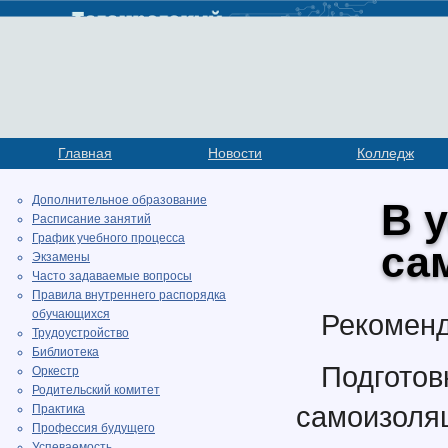
Главная
Новости
Колледж
Дополнительное образование
В 
Расписание занятий
График учебного процесса
са
Экзамены
Часто задаваемые вопросы
Правила внутреннего распорядка
обучающихся
Рекоменд
Трудоустройство
Библиотека
Подгот
Оркестр
Родительский комитет
самоизоля
Практика
Профессия будущего
Успеваемость