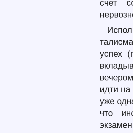
счет с
нервозн
Испо
талисм
успех (
вклады
вечером
идти на
уже одн
что ин
экзамен 