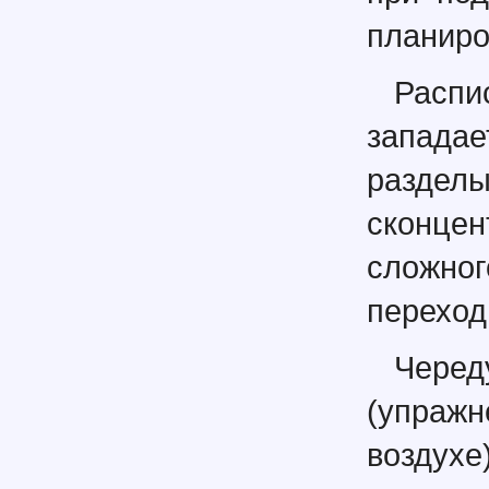
планиро
Распи
западае
раздел
сконце
сложно
переход
Черед
(упражн
воздухе)