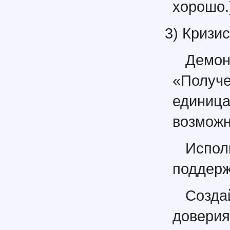
хорошо.
3) Кризи
Демон
«Получ
едини
возможн
Испо
поддерж
Созда
доверия