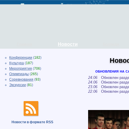
Главная
Новости
Колледж
Конференции
(
182
)
Ново
Культура
(
187
)
Мероприятия
(
706
)
обновления на с
Олимпиады
(
265
)
24.06
Обновлен разде
Соревнования
(
93
)
24.06
Обновлен разде
Экскурсии
(
81
)
23.06
Обновлен разде
22.06
Обновлен разд
Новости в формате RSS