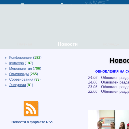
Главная
Новости
Колледж
Конференции
(
182
)
Ново
Культура
(
187
)
Мероприятия
(
706
)
обновления на с
Олимпиады
(
265
)
24.06
Обновлен разде
Соревнования
(
93
)
24.06
Обновлен разде
Экскурсии
(
81
)
23.06
Обновлен разде
22.06
Обновлен разд
Новости в формате RSS