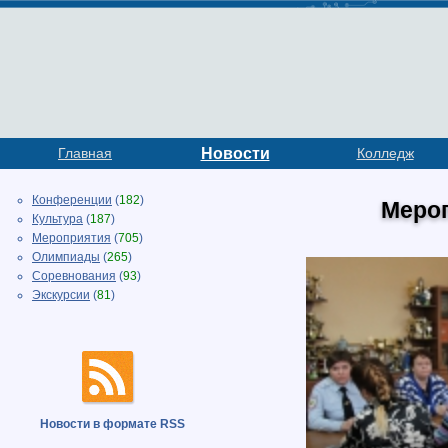
Главная
Новости
Колледж
Конференции
(
182
)
Меро
Культура
(
187
)
Мероприятия
(
705
)
Олимпиады
(
265
)
Соревнования
(
93
)
Экскурсии
(
81
)
Новости в формате RSS